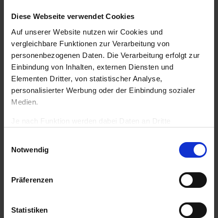
einer Schulstunde
Diese Webseite verwendet Cookies
hier downloaden
.
Auf unserer Website nutzen wir Cookies und
vergleichbare Funktionen zur Verarbeitung von
personenbezogenen Daten. Die Verarbeitung erfolgt zur
Einbindung von Inhalten, externen Diensten und
Elementen Dritter, von statistischer Analyse,
personalisierter Werbung oder der Einbindung sozialer
Medien.
Für verfolgte
Christen beten
Je nach Funktion werden dabei Daten an Dritte
weitergegeben und von diesen verarbeitet. Ihre
Einwilligungsauswahl
Eine Kerze mit
Einwilligung ist freiwillig, für die Nutzung unserer Website
Notwendig
Ihrem Anliegen
nicht erforderlich und kann jederzeit über die
Einstellungen widerrufen werden. Mit Klick auf „Cookies
in der virtuellen
zulassen“ erlauben Sie uns den vollumfänglichen Cookie-
Präferenzen
Kapelle
hier
Einsatz auch zu Analyse- und
anzünden
.
Personalisierungszwecken. Über die Schaltfläche
Statistiken
„Auswahl erlauben“ können Sie Ihre Cookie-Einstellungen